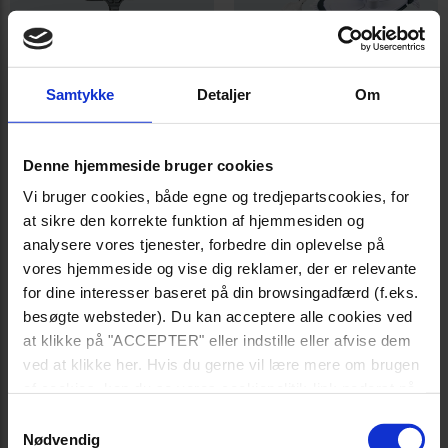
Poolnet
Bundsugere
Samtykke
Detaljer
Om
Denne hjemmeside bruger cookies
Vi bruger cookies, både egne og tredjepartscookies, for
at sikre den korrekte funktion af hjemmesiden og
analysere vores tjenester, forbedre din oplevelse på
vores hjemmeside og vise dig reklamer, der er relevante
for dine interesser baseret på din browsingadfærd (f.eks.
besøgte websteder). Du kan acceptere alle cookies ved
at klikke på "ACCEPTER" eller indstille eller afvise dem
ved at klikke her. Hvis du gerne vil lære mere om brugen
af cookies, kan du se vores cookiepolitik-link nederst på
Solbrusere
Stiger
siden.
Samtykkevalg
Nødvendig