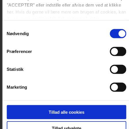
"ACCEPTER" eller indstille eller afvise dem ved at klikke
her. Hvis du gerne vil lære mere om brugen af cookies, kan
du se vores cookiepolitik-link nederst på siden.
Samtykkevalg
Nødvendig
Præferencer
IQ Bridge ZB
Ice Absorber,
Statistik
Winter Floater
Varenummer:
Varenummer: 1613
WA000082
Marketing
Tillad alle cookies
Tillad udvalgte