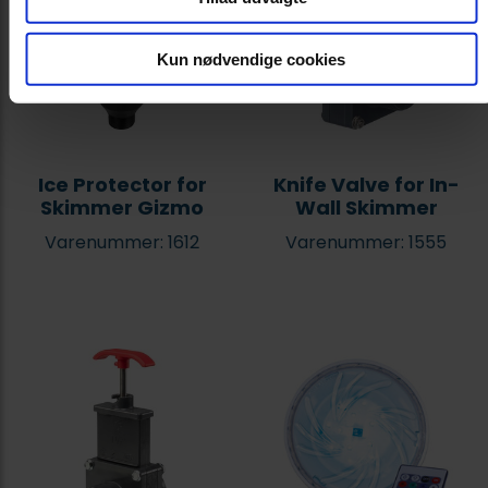
Kun nødvendige cookies
Ice Protector for
Knife Valve for In-
Skimmer Gizmo
Wall Skimmer
Varenummer: 1612
Varenummer: 1555