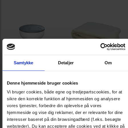
Samtykke
Detaljer
Om
Fleksibel
Ground Cover 915
Denne hjemmeside bruger cookies
klordispenser til
x 470 cm
små 20g tabletter
Vi bruger cookies, både egne og tredjepartscookies, for at
Varenummer: 2116
Varenummer: 1576
sikre den korrekte funktion af hjemmesiden og analysere
Poolfacon: Oval
vores tjenester, forbedre din oplevelse på vores
hjemmeside og vise dig reklamer, der er relevante for dine
interesser baseret på din browsingadfærd (f.eks. besøgte
websteder). Du kan acceptere alle cookies ved at klikke på