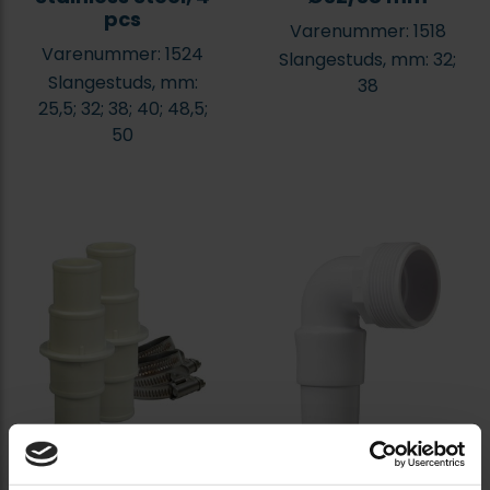
pcs
Varenummer: 1518
Varenummer: 1524
Slangestuds, mm: 32;
Slangestuds, mm:
38
25,5; 32; 38; 40; 48,5;
50