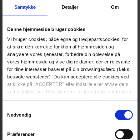
Hose Connector, 2
Hose Elbow
pcs Set, Ø32/38
Adaptor Ø32/38
Samtykke
Detaljer
Om
mm
mm
Varenummer: 1589
Varenummer: 1585
Denne hjemmeside bruger cookies
Slangestuds, mm: 32;
Slangestuds, mm: 38;
38
32
Vi bruger cookies, både egne og tredjepartscookies, for
at sikre den korrekte funktion af hjemmesiden og
analysere vores tjenester, forbedre din oplevelse på
vores hjemmeside og vise dig reklamer, der er relevante
for dine interesser baseret på din browsingadfærd (f.eks.
besøgte websteder). Du kan acceptere alle cookies ved
at klikke på "ACCEPTER" eller indstille eller afvise dem
ved at klikke her. Hvis du gerne vil lære mere om brugen
af cookies, kan du se vores cookiepolitik-link nederst på
siden.
Samtykkevalg
Nødvendig
Præferencer