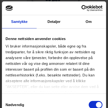
Samtykke
Detaljer
Om
Denne nettsiden anvender cookies
Vi bruker informasjonskapsler, både egne og fra
tredjeparter, for å sikre riktig funksjon av nettsiden og
analysere våre tjenester, forbedre din opplevelse på
nettsiden vår og vise deg annonser relatert til dine
interesser basert på profilen din som er basert på din
nettleserhistorikk (f.eks. besøkte nettsteder). Du kan
akseptere alle informasjonskapsler ved å klikke
"AKSEPTER", eller du kan sette eller avvise dem ved å
klikke her. Hvis du vil lære mer om bruk av
informasjonskapsler, kan du se våre informasjonskapsler
Samtykkevalg
policy-link nederst på siden.
Nødvendig