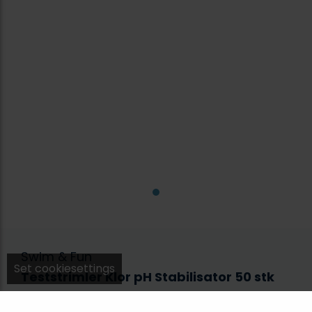
Swim & Fun
Set cookiesettings
Teststrimler Klor pH Stabilisator 50 stk
1644