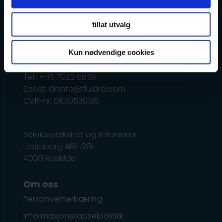
og endres uten forbehold.
tillat utvalg
Administrasjon
Ledreborg Alle 128C, 1 tv.
Kun nødvendige cookies
DK-4000 Roskilde
Tel.: +45 7022 6856
Epost: dk.info@fluidra.com
CVR-nr. DK30530136
Serviceverksted og returvarer
Ledreborg Allé 128E
4000 Roskilde
Om oss
Personvernerklæring
Informasjonskapselpolitikk