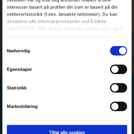
interesser basert på profilen din som er basert på din
nettleserhistorikk (f.eks. besøkte nettsteder). Du kan
akseptere alle informasjonskapsler ved å klikke
"AKSEPTER", eller du kan sette eller avvise dem ved å
klikke her. Hvis du vil lære mer om bruk av
informasjonskapsler, kan du se våre informasjonskapsler
Samtykkevalg
policy-link nederst på siden.
Nødvendig
Egenskaper
Oppvarming av
Statistikk
pool og spa
Markedsføring
Lær alt om varmepumper
Tillat alle cookies