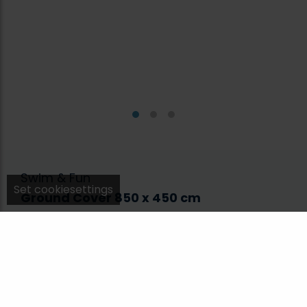
Swim & Fun
Set cookiesettings
Ground Cover 850 x 450 cm
2132
Beskytt bassengtrekket og og forleng
bassengets levetid med et bunntrekk produsert i
en sterk filtmateriale (200g pr. m2). Passer alle