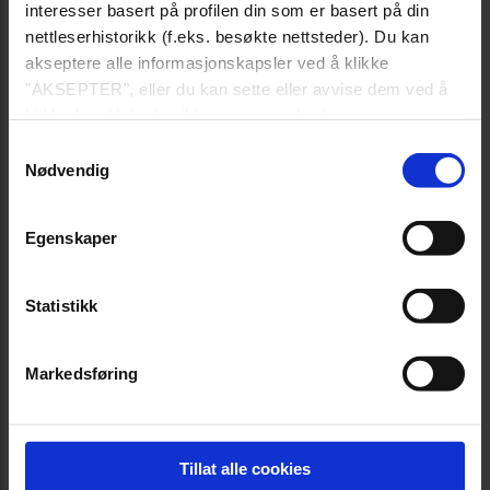
interesser basert på profilen din som er basert på din
nettleserhistorikk (f.eks. besøkte nettsteder). Du kan
akseptere alle informasjonskapsler ved å klikke
"AKSEPTER", eller du kan sette eller avvise dem ved å
klikke her. Hvis du vil lære mer om bruk av
informasjonskapsler, kan du se våre informasjonskapsler
Samtykkevalg
policy-link nederst på siden.
Nødvendig
Egenskaper
Statistikk
Markedsføring
Tillat alle cookies