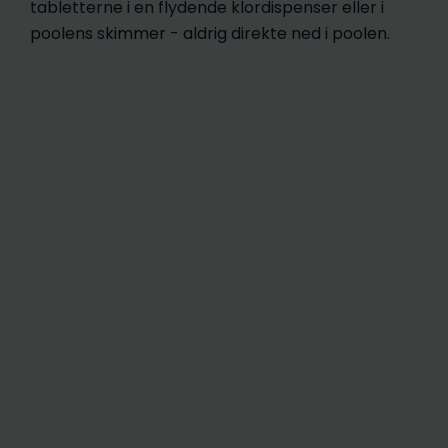
tabletterne i en flydende klordispenser eller i
poolens skimmer - aldrig direkte ned i poolen.
 guide til pool i
Guide til soppebassin til
haven
de små op til 1.000 liter
g uklart vand i
Sådan håndterer du for
poolen
meget klor i poolen