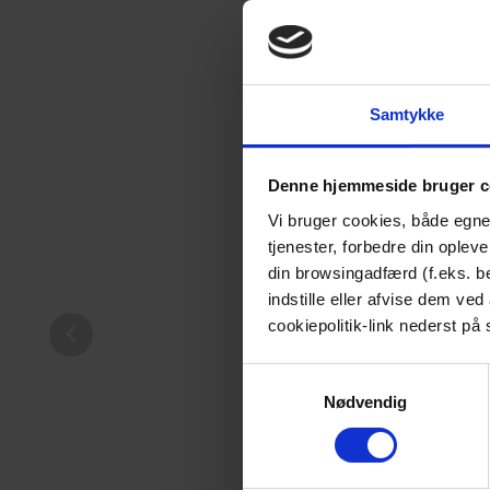
Svømmebassiner og
havepools
Spa og vildma
Samtykke
Denne hjemmeside bruger c
Vi bruger cookies, både egne
tjenester, forbedre din oplev
din browsingadfærd (f.eks. 
indstille eller afvise dem ve
Bassinvalg – såd
cookiepolitik-link nederst på 
Vinterklargøring af pool
du det rette 
Samtykkevalg
Nødvendig