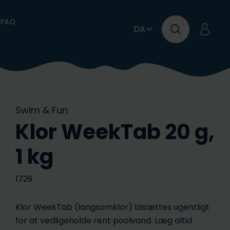
FAQ
DA
Swim & Fun
Klor WeekTab 20 g,
1 kg
Se vores
Spa, vildmarksbade og
1729
 klor og aktiv ilt
lejebrochurer
kiespolitik
olrobotter
Alt om pooltestere
Garanti og service
tilbehør
Klor WeekTab (langsomklor) tilsættes ugentligt
for at vedligeholde rent poolvand. Læg altid