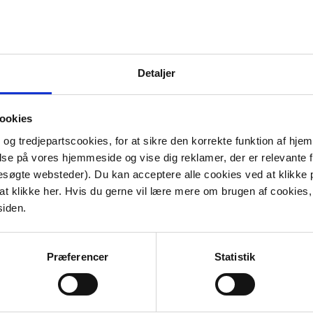
hvilk
rksbade
Reservedele
oppust
Detaljer
ookies
 og tredjepartscookies, for at sikre den korrekte funktion af hj
else på vores hjemmeside og vise dig reklamer, der er relevante f
besøgte websteder). Du kan acceptere alle cookies ved at klikk
Placering af bassin –
d at klikke her. Hvis du gerne vil lære mere om brugen af cookies
an finder
sådan finder du den rette
siden.
bassin
placering af dit bassin
Mælkehvi
Præferencer
Statistik