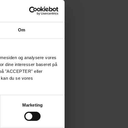
e fordele har
Opvarmning eller
elige spabade?
vinterbadning
Om
emmesiden og analysere vores
or dine interesser baseret på
e på "ACCEPTER" eller
Hvilken størrelse
, kan du se vores
badebassin skal jeg
dt vand i poolen
vælge?
Marketing