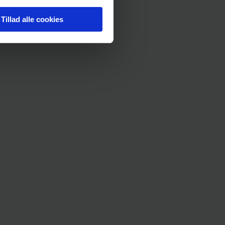
Tillad alle cookies
Tilbehør til pools – hvilket
ol Viking (Pool
tilbehør skal jeg bruge til
Vikingen)
min pool?
g og rensning af
pool
Kemikalier til poolen