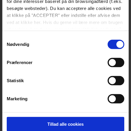
for dine interesser baseret på din browsingadfærd (f.eks.
besøgte websteder). Du kan acceptere alle cookies ved
at klikke på "ACCEPTER" eller indstille eller afvise dem
ved at klikke her. Hvis du gerne vil lære mere om brugen
af cookies, kan du se vores cookiepolitik-link nederst på
siden.
Samtykkevalg
Nødvendig
Præferencer
Statistik
Marketing
Tillad alle cookies