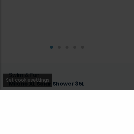
Swim & Fun
Set cookiesettings
Milano XL Solar Shower 35L
1037
Milano XL solbruser rummer en stor
varmtvandsbeholder på hele 35 liter. Milano XL
fungerer således, at vandet opvarmes i
havebruseren og reguleringen mellem koldt og