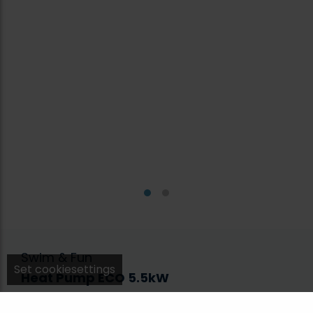
Swim & Fun
Set cookiesettings
Heat Pump ECO 5.5kW
1400