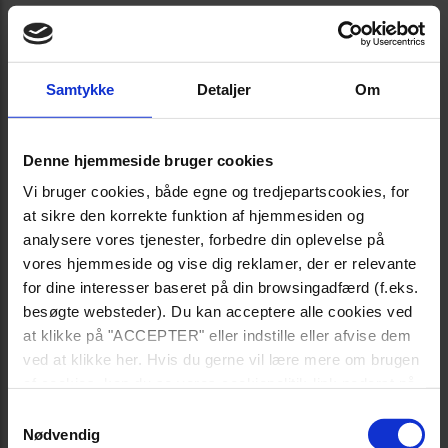
Samtykke
Detaljer
Om
Denne hjemmeside bruger cookies
Vi bruger cookies, både egne og tredjepartscookies, for
at sikre den korrekte funktion af hjemmesiden og
analysere vores tjenester, forbedre din oplevelse på
vores hjemmeside og vise dig reklamer, der er relevante
for dine interesser baseret på din browsingadfærd (f.eks.
besøgte websteder). Du kan acceptere alle cookies ved
at klikke på "ACCEPTER" eller indstille eller afvise dem
ved at klikke her. Hvis du gerne vil lære mere om brugen
af cookies, kan du se vores cookiepolitik-link nederst på
siden.
Samtykkevalg
Nødvendig