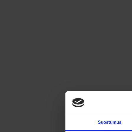
Uima-altaat j
Suolan Klooraaja
altaat
Uima-altaan tal
Saat kaiken irti uima-
| Näin suljet 
altaastasi ympäri vuoden
talveks
Suostumus