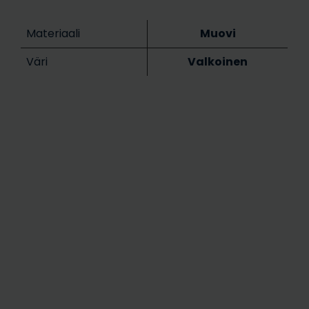
Materiaali
Muovi
Väri
Valkoinen
Täydellinen opas uima-
ä summer cover
altaaseen pihassa
aan vesi vihreää
Samea ja sumea vesi
saat veden taas
uima altaassa | Näin saat
irkkaaksi
veden taas kirkkaaksi