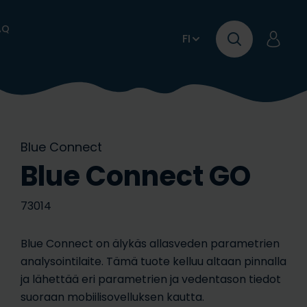
AQ
FI
Blue Connect
Blue Connect GO
73014
ltaan ph | Opas
Katso
Porealtaiden ja paljujen
Tietoa kloorista ja
Blue Connect on älykäs allasveden parametrien
oitoesitteemme
on säätämiseen
stekäytäntö
lasrobotit
Takuu ja Huolto
aktiivihapesta
tarvikkeet
analysointilaite. Tämä tuote kelluu altaan pinnalla
ja lähettää eri parametrien ja vedentason tiedot
suoraan mobiilisovelluksen kautta.