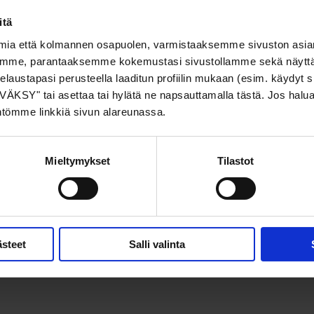
Kemialliset
itä
set
aloituspakkaukset ja
öön ja
yhdistelmätuotteet -
mia että kolmannen osapuolen, varmistaaksemme sivuston asia
 mikä
ostamalla kemiapaketin
The Po
amme, parantaaksemme kokemustasi sivustollamme sekä näyttä
i veteen?
teet kaikesta helpompaa
i selaustapasi perusteella laaditun profiilin mukaan (esim. käydyt 
ÄKSY" tai asettaa tai hylätä ne napsauttamalla tästä. Jos halu
ntömme linkkiä sivun alareunassa.
Mieltymykset
Tilastot
ri | Opas
Kaikki mitä sinun
eluun ja
tarvitsee tietää
Opas:
ästeet
Salli valinta
n
allasimureista
p