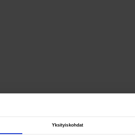
a piha-
Porealtaat ja paljut
Ui
visuojaus
sijoit
altaasi
Altaan valinta – näin
löydät
i
löydät oikean altaan
a
Yksityiskohdat