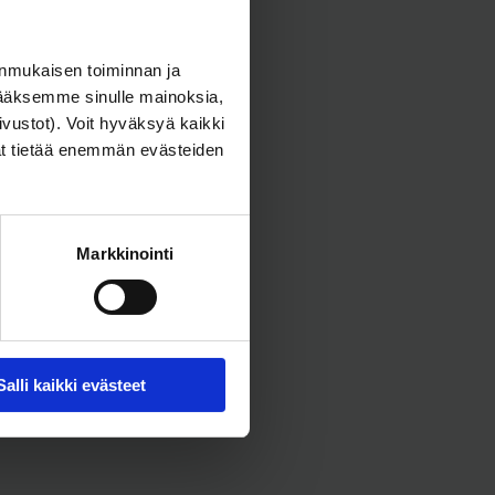
altaiden lisätarvikkeet –
millaisia lisätarvikkeita
nmukaisen toiminnan ja
ol Viking (Pool
minun pitäisi käyttää
äksemme sinulle mainoksia,
Vikingen)
altaassani?
sivustot). Voit hyväksyä kaikki
at tietää enemmän evästeiden
Markkinointi
Uima-altaan kemikaalit |
 Uima-altaan
Täydellinen opas
Salli kaikki evästeet
uhdistus
kemikaalien käyttöön