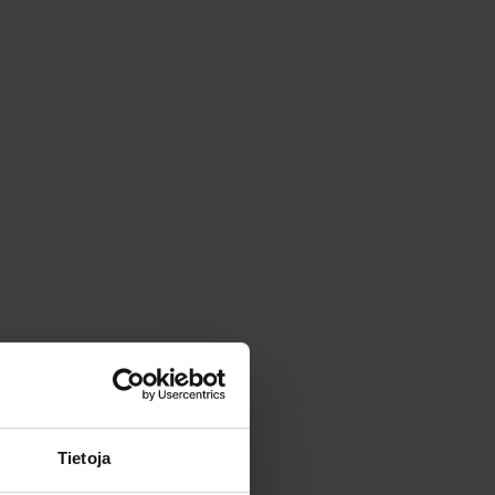
puhallettavien
Varaosat
porealtaiden edut?
ma-altaan
taminen – näin
Uima-altaan vesi
 oikean paikan
maitomaista | Näin saat
ltaallesi
veden taas kirkkaaksi
Tietoja